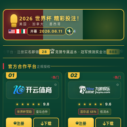
2026 世界杯 精彩投注！
美国 · 加拿大 · 墨西哥
4
2026.06.11
开幕
🏆
⚽
官方平台 · 注册实名即领
竞猜专属返水 · 冠军预测奖金池
2
28
888
官方合作平台
正规授权
01
02
热门
热门
9.8
9.6
★ ★ ★ ★ ★
★ ★ ★ ★ ★
世界杯赞助
皇马合作
首存返 68%
低流水
注册
下载
注册
下载